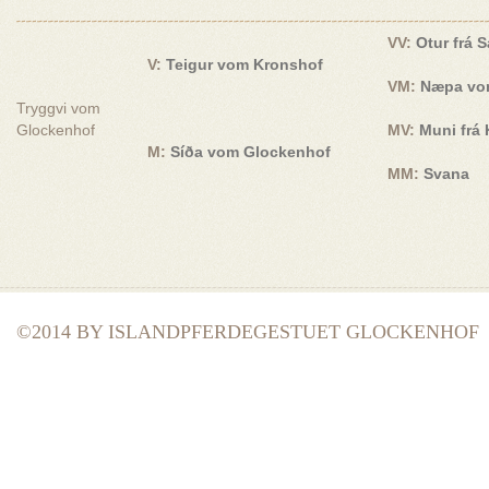
VV:
Otur frá S
V:
Teigur vom Kronshof
VM:
Næpa vo
Tryggvi vom
Glockenhof
MV:
Muni frá 
M:
Síða vom Glockenhof
MM:
Svana
©2014 BY ISLANDPFERDEGESTUET GLOCKENHOF