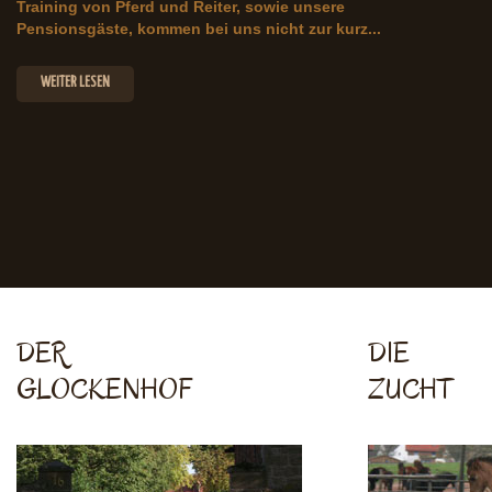
Training von Pferd und Reiter, sowie unsere
Pensionsgäste, kommen bei uns nicht zur kurz...
WEITER LESEN
DER
DIE
GLOCKENHOF
ZUCHT